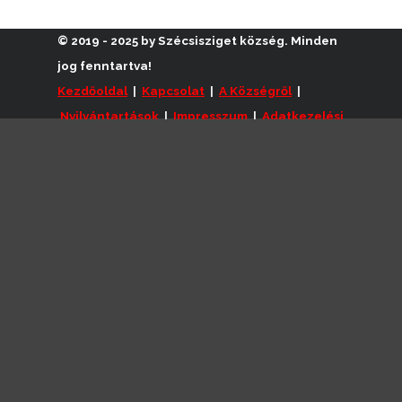
© 2019 - 2025 by Szécsisziget
község.
Minden
jog fenntartva!
Kezdőoldal
|
Kapcsolat
|
A Községről
|
Nyilvántartások
|
Impresszum
|
Adatkezelési
Vissza a tartalomhoz
tájékoztató
|
Akadálymentesítési nyilatkozat