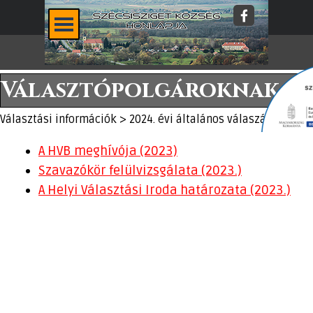
Tartalomhoz ugrás
Ugrás a menüre
Választópolgároknak
Választási információk > 2024. évi általános válaszások
A HV
B
meghívója (2023)
Szavazókör felülvizsgálata (2023.)
A Helyi Választási Iroda határozata (2023.)